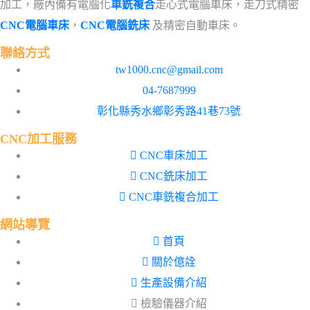
加工，廠內備有電腦化
車銑複合
走心式電腦車床，走刀式精密
CNC電腦車床
，
CNC電腦銑床
及精密自動車床。
聯絡方式
tw1000.cnc@gmail.com
04-7687999
彰化縣秀水鄉彰秀路41巷73號
CNC加工服務
CNC車床加工
CNC銑床加工
CNC車銑複合加工
網站導覽
首頁
關於億詮
生產設備介紹
檢驗儀器介紹