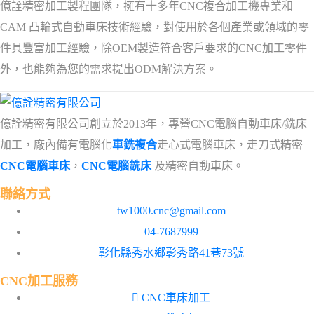
億詮精密加工製程團隊，擁有十多年CNC複合加工機專業和
CAM 凸輪式自動車床技術經驗，對使用於各個產業或領域的零
件具豐富加工經驗，除OEM製造符合客戶要求的CNC加工零件
外，也能夠為您的需求提出ODM解決方案。
億詮精密有限公司創立於2013年，專營CNC電腦自動車床/銑床
加工，廠內備有電腦化
車銑複合
走心式電腦車床，走刀式精密
CNC電腦車床
，
CNC電腦銑床
及精密自動車床。
聯絡方式
tw1000.cnc@gmail.com
04-7687999
彰化縣秀水鄉彰秀路41巷73號
CNC加工服務
CNC車床加工