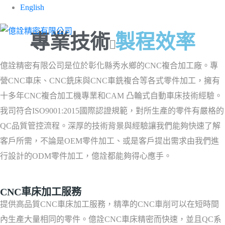
CNC加工服務
English
專業技術
製程效率
億詮精密有限公司是位於彰化縣秀水鄉的CNC複合加工廠。專
營CNC車床、CNC銑床與CNC車銑複合等各式零件加工，擁有
十多年CNC複合加工機專業和CAM 凸輪式自動車床技術經驗。
我司符合ISO9001:2015國際認證規範，對所生產的零件有嚴格的
QC品質管控流程。深厚的技術背景與經驗讓我們能夠快速了解
客戶所需，不論是OEM零件加工、或是客戶提出需求由我們進
行設計的ODM零件加工，億詮都能夠得心應手。
CNC車床加工服務
提供高品質CNC車床加工服務，精準的CNC車削可以在短時間
內生產大量相同的零件。億詮CNC車床精密而快速，並且QC系